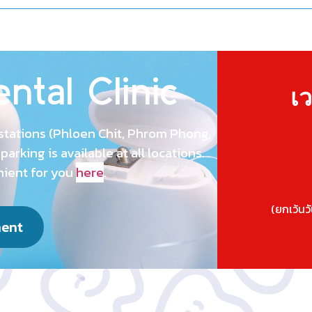
ntal Clinic
เ
stations (Phloen Chit, Phrom Phong,
rking is available at all locations.
nient for you
here
.
(ยกเว้นว
ment