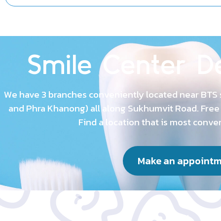
Smile Center De
We have 3 branches conveniently located near BTS 
and Phra Khanong) all along Sukhumvit Road. Free pa
Find a location that is most conve
Make an appoint